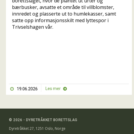
borettslaget, hvor de plantet ut urter og
bærbusker, avsatte et område til villblomster,
innredet og plasserte ut to humlekasser, samt
satte opp informasjonsskilt med lyttespor i
Trivselshagen vår.
Les mer
19.06.2026


© 2026 - DYRETRÅKKET BORETTSLAG
Dyretråkket 27, 1251 Oslo, Norge