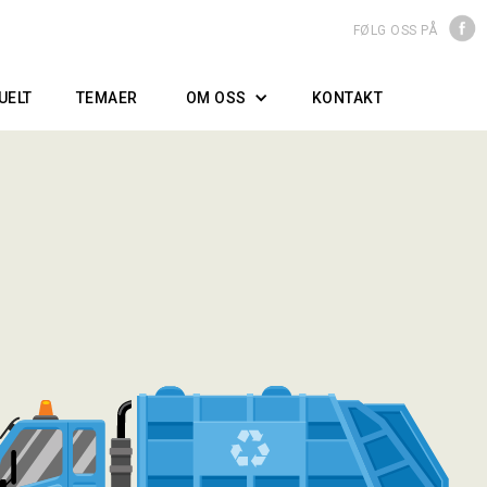
FØLG OSS PÅ
UELT
TEMAER
OM OSS
KONTAKT
OM BORRETSLAGET
STYRET/STYREARBEIDET
GENERALFORSAMLINGEN
NÆROMRÅDET