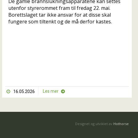
De gamle brannslukningsapparatene kan settes
utenfor styrerommet fram til fredag 22. mai.
Borettslaget tar ikke ansvar for at disse skal
fungere som tiltenkt og de må derfor kastes.
Les mer
16.05.2026


Designet og utviklet av
Hothorse