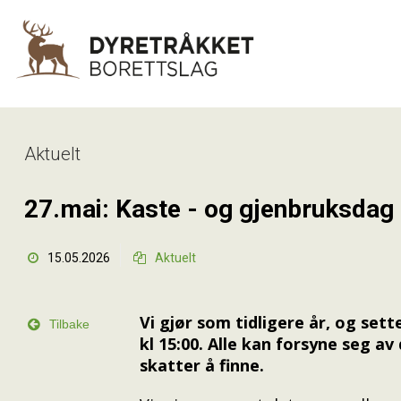
Aktuelt
27.mai: Kaste - og gjenbruksda
15.05.2026
Aktuelt


Vi gjør som tidligere år, og sett

Tilbake
kl 15:00. Alle kan forsyne seg a
skatter å finne.