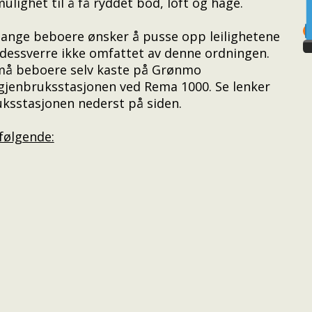
ulighet til å få ryddet bod, loft og hage.
t mange beboere ønsker å pusse opp leilighetene
r dessverre ikke omfattet av denne ordningen.
 må beboere selv kaste på Grønmo
 gjenbruksstasjonen ved Rema 1000. Se lenker
ksstasjonen nederst på siden.
 følgende: