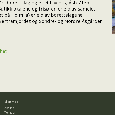
årt borettslag og er eid av oss, Åsbråten
ikklokalene og frisøren er eid av sameiet.
 på Holmlia) er eid av borettslagene
 Bertramjordet og Søndre- og Nordre Åsgården.
nhet
Sitemap
Aktuelt
Temaer