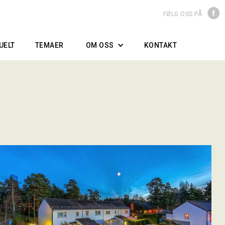
FØLG OSS PÅ
UELT
TEMAER
OM OSS
KONTAKT
OM BORRETSLAGET
STYRET/STYREARBEIDET
GENERALFORSAMLINGEN
NÆROMRÅDET