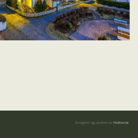
Designet og utviklet av
Hothorse