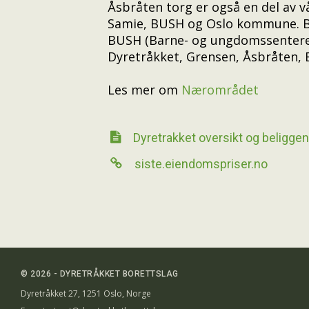
Åsbråten torg er også en del av v
Samie, BUSH og Oslo kommune. But
BUSH (Barne- og ungdomssenteret
Dyretråkket, Grensen, Åsbråten,
Les mer om
Nærområdet
Dyretrakket oversikt og beligge

siste.eiendomspriser.no

© 2026 - DYRETRÅKKET BORETTSLAG
Dyretråkket 27, 1251 Oslo, Norge