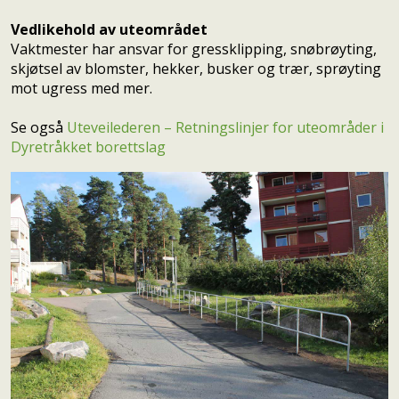
Vedlikehold av uteområdet
Vaktmester har ansvar for gressklipping, snøbrøyting,
skjøtsel av blomster, hekker, busker og trær, sprøyting
mot ugress med mer.
Se også
Uteveilederen – Retningslinjer for uteområder i
Dyretråkket borettslag