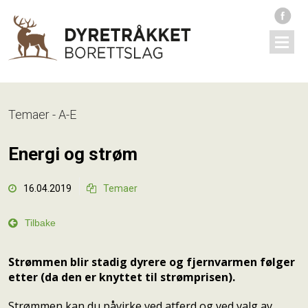
Temaer - A-E
Energi og strøm
16.04.2019
Temaer



Tilbake
Strømmen blir stadig dyrere og fjernvarmen følger
etter (da den er knyttet til strømprisen).
Strømmen kan du påvirke ved atferd og ved valg av