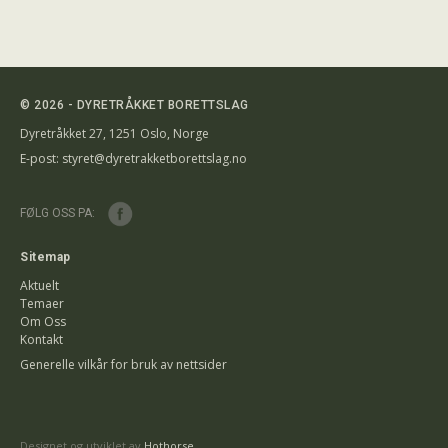
© 2026 - DYRETRÅKKET BORETTSLAG
Dyretråkket 27, 1251 Oslo, Norge
E-post:
styret@dyretrakketborettslag.no
FØLG OSS PA:
Sitemap
Aktuelt
Temaer
Om Oss
Kontakt
Generelle vilkår for bruk av nettsider
Designet og utviklet av
Hothorse