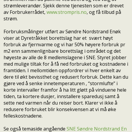
strømleverandør. Sjekk denne tjenesten som er drevet
av Forbrukerrådet,
www.strompris.no
, og få tilbud på
strøm.
Forbruksmålinger utført av Søndre Nordstrand Enøk
viser at Dyretråkket borettslag har et svært høyt
forbruk av fjernvarme og vi har 50% høyere forbruk pr
m2 enn sammenlignbare borettslag i området og det
høyeste av alle de 8 medlemslagene i SNE. Styret jobber
med mulige tiltak for å få ned forbruket og kostnadene i
framtiden. I mellomtiden oppfordrer vi hver enkelt av
dere til økt bevissthet og redusert forbruk. Dette kan du
gjøre ved å senke innetemperaturen , “stormlufte” i
korte intervaller framfor å ha litt gløtt på vinduene hele
tiden, ta kortere dusjer, innstallere sparedusj samt å
sette ned varmen når du reiser bort. Klarer vi ikke å
redusere forbruket blir konsekvensen at vi må øke
felleskostnadene.
Se også temaside angående
SNE Søndre Nordstrand En