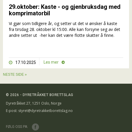
29.oktober: Kaste - og gjenbruksdag med
komprimatorbil
Vi gjør som tidligere år, og setter ut det vi ønsker å kaste
fra tirsdag 28. oktober kl 15:00. Alle kan forsyne seg av det
andre setter ut -her kan det være flotte skatter å finne.
Les mer
17.10.2025


NESTE SIDE »
© 2026 - DYRETRÅKKET BORETTSLAG
Dyretråkket 27, 1251 Oslo, Norge
E-post:
styret@dyretrakketborettslag.no
FØLG OSS PA: