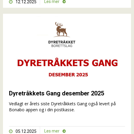
Les mer
12.12.2025


Dyretråkkets Gang desember 2025
Vedlagt er årets siste Dyretråkkets Gang også levert på
Bonabo appen og i din postkasse.
Les mer
05.12.2025

