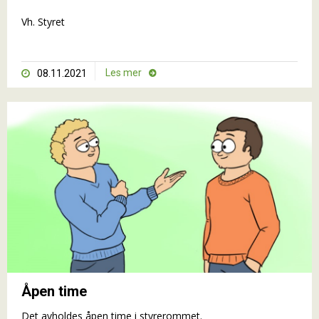
Vh. Styret
Les mer
08.11.2021


Åpen time
Det avholdes åpen time i styrerommet.