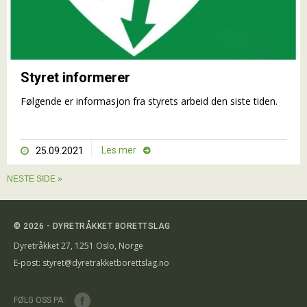
Styret informerer
Følgende er informasjon fra styrets arbeid den siste tiden.
Les mer
25.09.2021


NESTE SIDE »
© 2026 - DYRETRÅKKET BORETTSLAG
Dyretråkket 27, 1251 Oslo, Norge
E-post:
styret@dyretrakketborettslag.no
FØLG OSS PA: