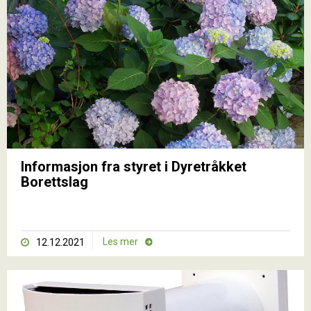
Informasjon fra styret i Dyretråkket
Borettslag
Les mer
12.12.2021

